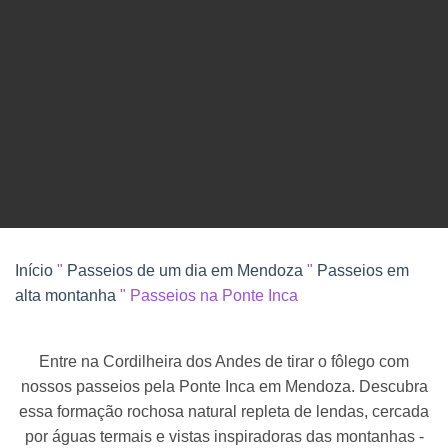
MENDOZA
SOLICITAR UMA COTAÇÃO
Início
"
Passeios de um dia em Mendoza
"
Passeios em
alta montanha
"
Passeios na Ponte Inca
Entre na Cordilheira dos Andes de tirar o fôlego com
nossos passeios pela Ponte Inca em Mendoza. Descubra
essa formação rochosa natural repleta de lendas, cercada
por águas termais e vistas inspiradoras das montanhas -