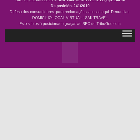
Direitos autorais 2026 ©
SAK Wine & Travel S.A.
Legajo. 14434
Disposición. 241/2010
Defesa dos consumidores. para reclamações,
acesse aqui.
Denúncias.
DOMICILIO LOCAL VIRTUAL - SAK TRAVEL
Este site está posicionado graças ao SEO de
TribuGeo.com