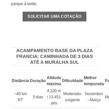
parque à tarde.
SOLICITAR UMA COTAÇÃO
ACAMPAMENTO BASE DA PLAZA
FRANCIA: CAMINHADA DE 3 DIAS
ATÉ A MURALHA SUL
Altitude
Melhor
Distância
Duração
Dificuldade
Pa
máxima
temporada
4.100 m
~40 km
Moderado-
Novembro
3 dias
/ 13.451
M
RT
exigente
- Março
pés