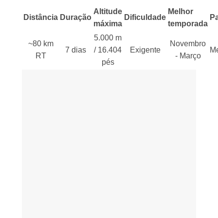
Altitude
Melhor
Distância
Duração
Dificuldade
Pa
máxima
temporada
5.000 m
~80 km
Novembro
7 dias
/ 16.404
Exigente
M
RT
- Março
pés