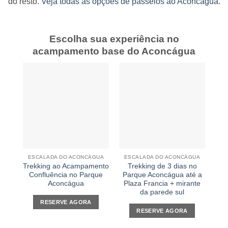
do resto.
Veja todas as opções de passeios ao Aconcágua
.
Escolha sua experiência no
acampamento base do Aconcágua
ESCALADA DO ACONCÁGUA
ESCALADA DO ACONCÁGUA
ES
Trekking ao Acampamento
Trekking de 3 dias no
T
Confluência no Parque
Parque Aconcágua até a
A
Aconcágua
Plaza Francia + mirante
Fra
da parede sul
Su
RESERVE AGORA
RESERVE AGORA