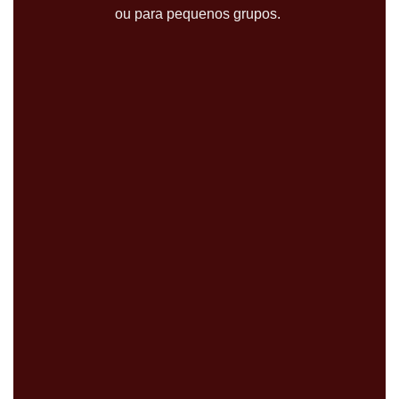
ou para pequenos grupos.
IR PARA
PASSEIOS
DIURNOS
Se estiver procurando por experiências
inesquecíveis, vá para esta seção!