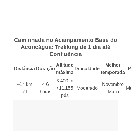
Caminhada no Acampamento Base do
Aconcágua: Trekking de 1 dia até
Confluência
Altitude
Melhor
Distância
Duração
Dificuldade
P
máxima
temporada
3.400 m
~14 km
4-6
Novembro
/ 11.155
Moderado
M
RT
horas
- Março
pés