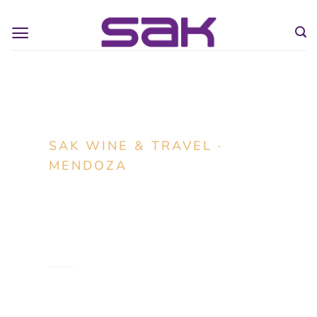
SAK WINE & TRAVEL ·
MENDOZA
Tours privados en Mendoza,
diseñados por expertos
locales.
Experiencias exclusivas de vino,
aventura andina y gastronomía,