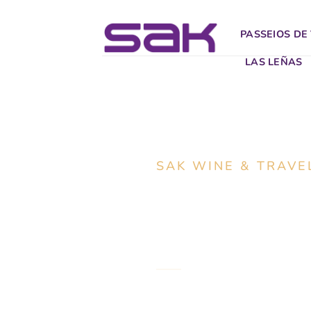
PASSEIOS DE
LAS LEÑAS
SAK WINE & TRAVE
Passeios par
elaborados po
Experiências exclusivas de 