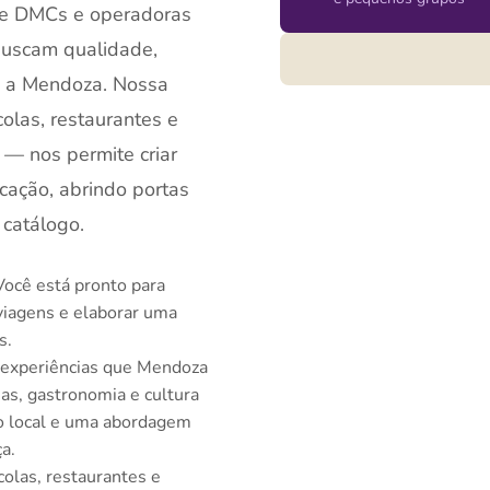
 de DMCs e operadoras
 buscam qualidade,
co a Mendoza. Nossa
colas, restaurantes e
 — nos permite criar
cação, abrindo portas
catálogo.
ocê está pronto para
viagens e elaborar uma
s.
experiências que Mendoza
as, gastronomia e cultura
 local e uma abordagem
ça.
colas, restaurantes e