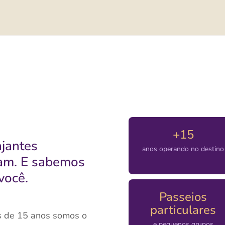
+15
jantes
anos operando no destino
ram. E sabemos
você.
Passeios
particulares
s de 15 anos somos o
e pequenos grupos