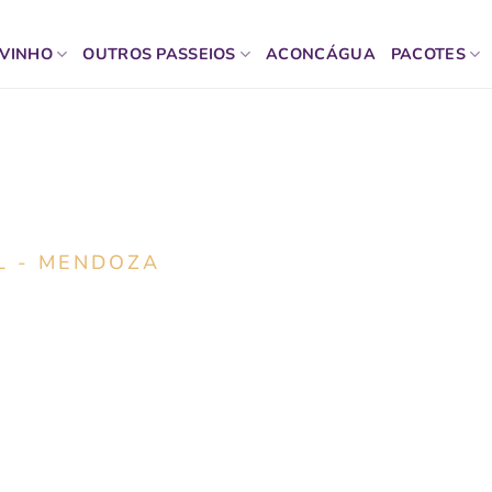
 VINHO
OUTROS PASSEIOS
ACONCÁGUA
PACOTES
L - MENDOZA
ticulares em Mendoza,
r especialistas locais.
vinho, aventura e gastronomia, criadas de