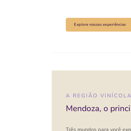
dentro para fora.
Explore nossas experiências
A REGIÃO VINÍCOL
Mendoza, o princi
Três mundos para você expl