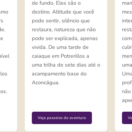
de fundo. Eles são o
man
ismo
destino. Altitude que você
mes
rs
pode sentir, silêncio que
inte
de.
restaura, natureza que não
rest
de
pode ser explicada, apenas
com
vivida. De uma tarde de
culi
ível
caiaque em Potrerillos a
men
uma trilha de sete dias até o
uma
los
acampamento base do
Uma
Aconcágua.
pro
os.
não 
apen
Veja passeios de aventura
Ve