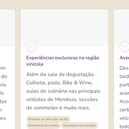
Experiências exclusivas na região
Aven
vinícola
 em
Des
Além da sala de degustação.
 do
tar
Colheita, poda, Bike & Wine,
ria
part
aulas de culinária nas principais
is
aca
vinícolas de Mendoza, sessões
tas
Aco
de sommelier e muito mais.
m
cert
es.
veíc
Produtor de vinho por um dia
todo
Experiência de colheita
Piquenique nos vinhedos