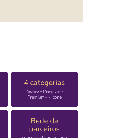
4 categorias
Padrão - Premium -
Premium+ - Ícone
Rede de
parceiros
consolidado no destino