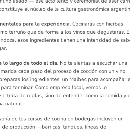
entino
asado
— ese acto lento y ceremonial de asar car
 constituye el núcleo de la cultura gastronómica argentin
mentales para la experiencia.
Cocinarás con hierbas,
ismo terruño que da forma a los vinos que degustarás. 
Mendoza, esos ingredientes tienen una intensidad de sab
gar.
 lo largo de todo el día.
No te sientas a escuchar una
ef marida cada paso del proceso de cocción con un vino
 preparas los ingredientes, un Malbec para acompañar e
 para terminar. Como empresa local, vemos lo
se trata de reglas, sino de entender cómo la comida y e
a natural.
oría de los cursos de cocina en bodegas incluyen un
s de producción —barricas, tanques, líneas de